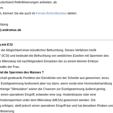
utschland Refertilisierungen anbieten, ab.
rn.
en, können Sie die auch im
Forum-Refertilisation
stellen.
eldung
at) andromuc.de
 mit ICSI
ht die Möglichkeit einer künstlichen Befruchtung. Dieses Verfahren heißt
" (ICSI) und bedeutet die Befruchtung von weiblichen Eizellen mit Spermien des
 Mikroskop mit nachfolgendem Einsetzen der zu einem kleinen Embryo
utter der Frau.
 und die Spermien des Mannes ?
aschall-gesteuerte Punktion der Eierstöcke von der Scheide aus gewonnen, wozu
Die Eizellgewinnung funkioniert aber nur dann, wenn vorab eine Hormonbehandlung
rherige "Stimulation" wären die Chancen zur Eizellgewinnung äußerst gering.
inen operativen Eingriff, entweder eine sog. Hodenbiopsie oder eine
nhodenspermien unter dem Mikroskop (MESA) gewonnen werden. Die
erfolgen, stellt jedoch einen operativen Eingriff dar und hat dieselben Risiken un
ilisierung.