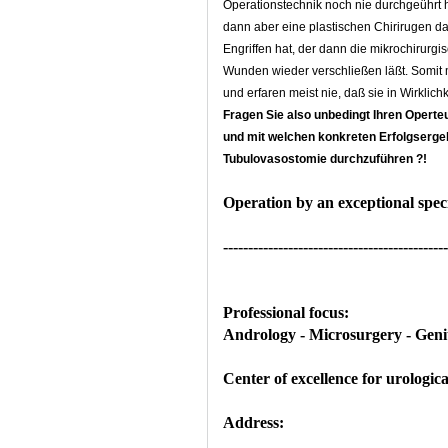
Operationstechnik noch nie durchgeührt ha
dann aber eine plastischen Chirirugen da
Engriffen hat, der dann die mikrochirurg
Wunden wieder verschließen läßt. Somit me
und erfaren meist nie, daß sie in Wirkli
Fragen Sie also unbedingt Ihren Operteu
und mit welchen konkreten Erfolgsergeb
Tubulovasostomie durchzuführen ?!
Operation by an exceptional speci
---------------------------------------------
Professional focus:
Andrology - Microsurgery - Genita
Center of excellence for urologi
Address: