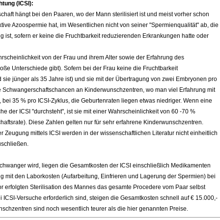
tung (ICSI):
haft hängt bei den Paaren, wo der Mann sterilisiert ist und meist vorher schon
ktive Azoospermie hat, im Wesentlichen nicht von seiner "Spermienqualität" ab, die
g ist, sofern er keine die Fruchtbarkeit reduzierenden Erkrankungen hatte oder
scheinlichkeit von der Frau und ihrem Alter sowie der Erfahrung des
e Unterschiede gibt). Sofern bei der Frau keine die Fruchtbarkeit
sie jünger als 35 Jahre ist) und sie mit der Übertragung von zwei Embryonen pro
die Schwangerschaftschancen an Kinderwunschzentren, wo man viel Erfahrung mit
ei 35 % pro ICSI-Zyklus, die Geburtenraten liegen etwas niedriger. Wenn eine
che der ICSI "durchsteht", ist sie mit einer Wahrscheinlichkeit von 60 -70 %
ftsrate). Diese Zahlen gelten nur für
sehr erfahrene Kinderwunschzentren.
der Zeugung
mittels ICSI werden in der wissenschaftlichen Literatur nicht einheitlich
uschließen.
schwanger wird, liegen die Gesamtkosten der ICSI einschließlich Medikamenten
mit den Laborkosten (Aufarbeitung, Einfrieren und Lagerung der Spermien) bei
uvor erfolgten Sterilisation des Mannes das gesamte Procedere vom Paar selbst
ICSI-Versuche erforderlich sind, steigen die Gesamtkosten schnell auf € 15.000,-
schzentren sind noch wesentlich teurer als die hier genannten Preise.