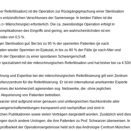
der Refertilisation) ist die Operation zur Rückgängigmachung einer Sterilisation
s entzündlichen Verschlusses der Samenwege. In beiden Fällen ist die
 Mikrochirurgie) erforderlich. Die ca. zweistündige Operation erfolgt in
Komplikationen des Eingriffs sind gering, am wahrscheinlichsten ist ein
Risiko von 0,5 %.
r Sterilisation gut. Bei bis zu 95 % der operierten Patienten (je nach
ten wieder Spermien im Ejakulat, in bis zu 80 % der Fälle (je nach Alter und
ach der Operation zu einer spontanen Schwangerschaft.
 spezialisiert mit der mikrochirurgischen Refertilisation und hat bisher bei ca 4.500
ung und Expertise bei der mikrochirurgischen Refertilisierung gilt sein Zentrum
lenzzentrum für die Refertilisierung. Er ist ein international anerkannter Experte
 keines der kommerziell agierenden sog. Netzwerke, die ohne jeglichen
r Akquirierung von Patienten betreiben.
arzer sind aufgrund einer genauen und umfangreichen Nachkontrolle aller
angerschaftsmeldungen transparent und nachprüfbar und sind in
chen Publikationen sowie vielen Vorträgen dargestellt worden. Zusätzlich wird dies
ngen durch andere Urologen, die ihre Patienten zu Prof. Schwarzer überweisen. In
hprüfbarkeit der Operationsergebnisse hebt sich das Andrologie Centrum München