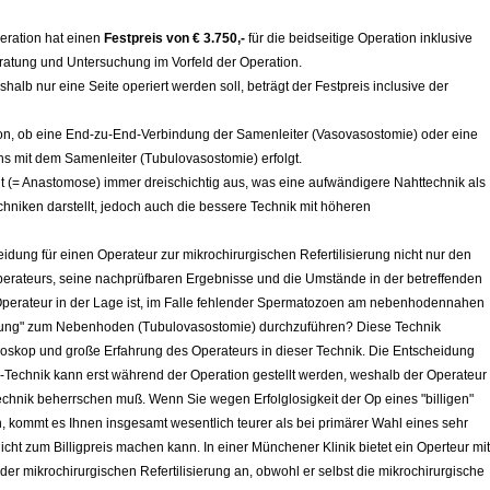
peration hat einen
Festpreis von € 3.750,-
für die beidseitige Operation inklusive
eratung und Untersuchung im Vorfeld der Operation.
halb nur eine Seite operiert werden soll, beträgt der Festpreis inclusive der
on, ob eine End-zu-End-Verbindung der Samenleiter (Vasovasostomie) oder eine
 mit dem Samenleiter (Tubulovasostomie) erfolgt.
t (= Anastomose) immer dreischichtig aus, was eine aufwändigere Nahttechnik als
chniken darstellt, jedoch auch die bessere Technik mit höheren
eidung für einen Operateur zur mikrochirurgischen Refertilisierung nicht nur den
perateurs, seine nachprüfbaren Ergebnisse und die Umstände in der betreffenden
r Operateur in der Lage ist, im Falle fehlender Spermatozoen am nebenhodennahen
dung" zum Nebenhoden (Tubulovasostomie) durchzuführen? Diese Technik
roskop und große Erfahrung des Operateurs in dieser Technik. Die Entscheidung
-Technik kann erst während der Operation gestellt werden, weshalb der Operateur
Technik beherrschen muß. Wenn Sie wegen Erfolglosigkeit der Op eines "billigen"
 kommt es Ihnen insgesamt wesentlich teurer als bei primärer Wahl eines sehr
cht zum Billigpreis machen kann. In einer Münchener Klinik bietet ein Operteur mit
 mikrochirurgischen Refertilisierung an, obwohl er selbst die mikrochirurgische