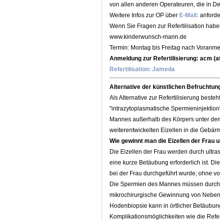
von allen anderen Operateuren, die in De
Weitere Infos zur OP über
E-Mail:
anforde
Wenn Sie Fragen zur Refertilisation hab
www.kinderwunsch-mann.de
Termin: Montag bis Freitag nach Voranm
Anmeldung zur Refertilisierung: acm (
Refertilisation: Jameda
Alternative der künstlichen Befruchtung
Als Alternative zur Refertilisierung beste
"intrazytoplasmatische Spermieninjektion
Mannes außerhalb des Körpers unter dem
weiterentwickelten Eizellen in die Gebärm
Wie gewinnt man die Eizellen der Frau
Die Eizellen der Frau werden durch ultr
eine kurze Betäubung erforderlich ist. 
bei der Frau durchgeführt wurde; ohne vo
Die Spermien des Mannes müssen durch e
mikrochirurgische Gewinnung von Nebe
Hodenbiopsie kann in örtlicher Betäubung 
Komplikationsmöglichkeiten wie die Refert