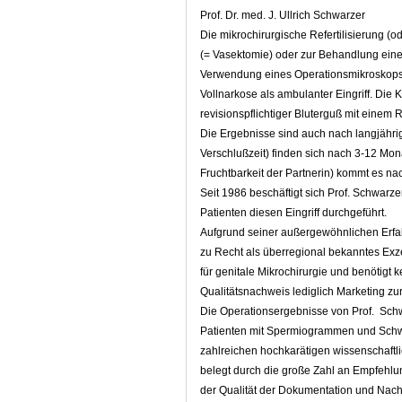
Prof. Dr. med. J. Ullrich Schwarzer
Die mikrochirurgische Refertilisierung (o
(= Vasektomie) oder zur Behandlung eine
Verwendung eines Operationsmikroskops (=
Vollnarkose als ambulanter Eingriff. Die 
revisionspflichtiger Bluterguß mit einem 
Die Ergebnisse sind auch nach langjährige
Verschlußzeit) finden sich nach 3-12 Mona
Fruchtbarkeit der Partnerin) kommt es n
Seit 1986 beschäftigt sich Prof. Schwarzer
Patienten diesen Eingriff durchgeführt.
Aufgrund seiner außergewöhnlichen Erfahr
zu Recht als überregional bekanntes Exzel
für genitale Mikrochirurgie und benötigt
Qualitätsnachweis lediglich Marketing zu
Die Operationsergebnisse von Prof. Schw
Patienten mit Spermiogrammen und Schw
zahlreichen hochkarätigen wissenschaftli
belegt durch die große Zahl an Empfehlu
der Qualität der Dokumentation und Nac