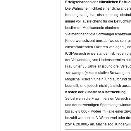
Erfolgschancen der künstlichen Befruch
Die Wahrscheinlichkeit einer Schwangersc
Kinder gezeugt hat, also eine sog. obstru
immer voll ausreichend für die Befruchtun
bestimmte Medikamente einnimmt.
Vielmehr hängt die Schwangerschaftswahr
Kinderwunschzentrums ab (wo es sehr groß
einschränkenden Faktoren vorliegen (und 
ICSI-Versuch einverstanden ist, liegen 
der Verwendung von Hodenspermien hat, b
Frau unter 35 Jahre alt ist und drei Versu
schwanger (= kummulative Schwangerscha
Mögliche Risiken für ein Kind aufgrund 
beurteilt, sind jedoch nicht gänzlich ausz
Kosten der künstlichen Befruchtung:
Selbst wenn die Frau im ersten Versuch 
und der notwendigen Spermiengewinnung 
bis zu € 8.000,-, wobei im Falle einer z
bezahlt werden muß. Wenn zwei oder drei 
bzw. € 20.000,- an. Mache sog. Kinderwun