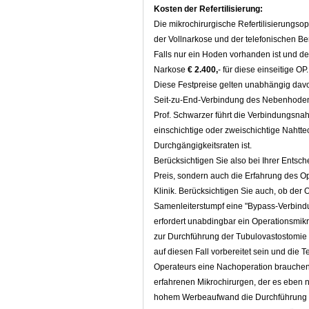
Kosten der Refertilisierung:
Die mikrochirurgische Refertilisierungso
der Vollnarkose und der telefonischen B
Falls nur ein Hoden vorhanden ist und des
Narkose
€ 2.400,
- für diese einseitige OP.
Diese Festpreise gelten unabhängig dav
Seit-zu-End-Verbindung des Nebenhodens
Prof. Schwarzer führt die Verbindungsnah
einschichtige oder zweischichtige Nahtte
Durchgängigkeitsraten ist.
Berücksichtigen Sie also bei Ihrer Entsch
Preis, sondern auch die Erfahrung des O
Klinik. Berücksichtigen Sie auch, ob de
Samenleiterstumpf eine "Bypass-Verbin
erfordert unabdingbar ein Operationsmik
zur Durchführung der Tubulovastostomie 
auf diesen Fall vorbereitet sein und die 
Operateurs eine Nachoperation brauchen,
erfahrenen Mikrochirurgen, der es eben ni
hohem Werbeaufwand die Durchführung der