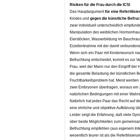
Risiken für die Frau durch die ICSI
Das Hauptargument
für eine Refertilisi
Kindes und
gegen die künstliche Befru
zwar individuell unterschiedlich empfun
Manipulation des weiblichen Hormonhaus
Eierstöcken, Wasserbildung im Bauchraum
Eizellentnahme mit der damit verbundene
Wenn sich ein Paar mit Kinderwunsch nach
Befruchtung entscheidet, kommt es zur V
Frau, weil der Mann nur den Eingriff der
die gesamte Belastung der künstlichen Be
Fruchtbarkeitsproblem hat. Meist werden 
zwei Embryonen übertragen, woraus ein Zw
natürlichen Bedingungen mit einer Wahrsch
Natürlich hat jedes Paar das Recht auf d
eine ehrliche und objektive Aufklärung 
Leider zeigt die Erfahrung, daß viele G
über beide Möglichkeiten zum gemeinsame
Befruchtung empfehlen (aus eigenem Inter
wesentlich teurer ist als die Refertilisieru