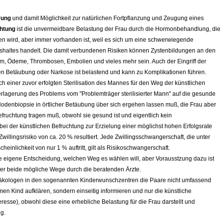
erung
und damit Möglichkeit zur natürlichen Fortpflanzung und Zeugung eines
chtung
ist die unvermeidbare Belastung der Frau durch die Hormonbehandlung, di
den wird, aber immer vorhanden ist, weil es sich um eine schwerwiegende
haltes handelt. Die damit verbundenen Risiken können Zystenbildungen an den
, Ödeme, Thrombosen, Embolien und vieles mehr sein. Auch der Eingriff der
n Betäubung oder Narkose ist belastend und kann zu Komplikationen führen.
 einer zuvor erfolgten Sterilisation des Mannes für den Weg der künstlichen
erlagerung des Problems vom "Problemträger sterilisierter Mann" auf die gesunde
 Hodenbiopsie in örtlicher Betäubung über sich ergehen lassen muß, die Frau aber
fruchtung tragen muß, obwohl sie gesund ist und eigentlich kein
bei der künstlichen Befruchtung zur Erzielung einer möglichst hohen Erfolgsrate
illingsrisiko von ca. 20 % resultiert. Jede Zwillingsschwangerschaft,
die unter
einlichkeit von nur 1 % auftritt,
gilt als Risikoschwangerschaft.
ie eigene Entscheidung, welchen Weg es wählen will, aber Vorausstzung dazu ist
über beide mögliche Wege durch die beratenden Ärzte.
ynäkologen in den sogenannten Kinderwunschzentren die Paare nicht umfassend
n Kind aufklären, sondern einseitig informieren und nur die künstliche
esse), obwohl diese eine erhebliche Belastung für die Frau darstellt und
ng.