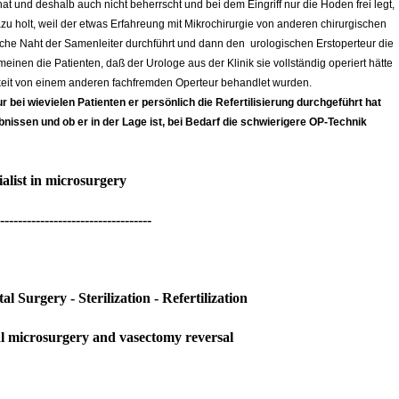
t und deshalb auch nicht beherrscht und bei dem Eingriff nur die Hoden frei legt,
zu holt, weil der etwas Erfahreung mit Mikrochirurgie von anderen chirurgischen
ische Naht der Samenleiter durchführt und dann den urologischen Erstoperteur die
inen die Patienten, daß der Urologe aus der Klinik sie vollständig operiert hätte
chkeit von einem anderen fachfremden Operteur behandlet wurden.
r bei wievielen Patienten er persönlich die Refertilisierung durchgeführt hat
nissen und ob er in der Lage ist, bei Bedarf die schwierigere OP-Technik
alist in microsurgery
----------------------------------
l Surgery - Sterilization - Refertilization
cal microsurgery and vasectomy reversal