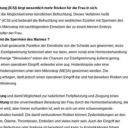
ung (ICSI) birgt wesentlich mehr Risiken für die Frau in sich.
ht die Möglichkeit einer künstlichen Befruchtung. Dieses Verfahren heißt
" (ICSI) und bedeutet die Befruchtung von weiblichen Eizellen mit Spermien des
 Mikroskop mit nachfolgendem Einsetzen der zu einem kleinen Embryo
utter der Frau.
 und die Spermien des Mannes ?
aschall-gesteuerte Punktion der Eierstöcke von der Scheide aus gewonnen, wozu
Die Eizellgewinnung funkioniert aber nur dann, wenn vorab eine Hormonbehandlung
rherige "Stimulation" wären die Chancen zur Eizellgewinnung äußerst gering.
inen operativen Eingriff, entweder eine sog. Hodenbiopsie oder eine
nhodenspermien unter dem Mikroskop (MESA) gewonnen werden. Die
erfolgen, stellt jedoch einen operativen Eingriff dar und hat dieselben Risiken un
ilisierung.
erung
und damit Möglichkeit zur natürlichen Fortpflanzung und Zeugung eines
chtung
ist die unvermeidbare Belastung der Frau durch die Hormonbehandlung, di
den wird, aber immer vorhanden ist, weil es sich um eine schwerwiegende
haltes handelt. Die damit verbundenen Risiken können Zystenbildungen an den
, Ödeme, Thrombosen, Embolien und vieles mehr sein. Auch der Eingriff der
n Betäubung oder Narkose ist belastend und kann zu Komplikationen führen.