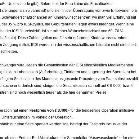
e Unterschiede gibt). Sofern bei der Frau keine die Fruchtbarkeit
sie jünger als 35 Jahre ist) und sie mit der Übertragung von zwei Embryonen pro
die Schwangerschaftschancen an Kinderwunschzentren, wo man viel Erfahrung mit
ei 35 % pro ICSI-Zyklus, die Geburtenraten liegen etwas niedriger. Wenn eine
che der ICSI "durchsteht", ist sie mit einer Wahrscheinlichkeit von 60 -70 %
ftsrate). Diese Zahlen gelten nur für
sehr erfahrene Kinderwunschzentren.
der Zeugung
mittels ICSI werden in der wissenschaftlichen Literatur nicht einheitlich
uschließen.
schwanger wird, liegen die Gesamtkosten der ICSI einschließlich Medikamenten
mit den Laborkosten (Aufarbeitung, Einfrieren und Lagerung der Spermien) bei
r erfolgten Sterilisation des Mannes das gesamte Procedere vom Paar selbst bezahlt
suche erforderlich sind, steigen die Gesamtkosten schnell auf € 9.000,- bzw. €
ren sind noch wesentlich teurer als die hier genannten Preise.
peration hat einen
Festpreis von € 3.400,-
für die beidseitige Operation inklusive
d Untersuchungen im Vorfeld der Operation.
halb nur eine Seite operiert werden soll, beträgt der Festpreis inclusive der
on, ob eine End-zu-End-Verbindung der Samenleiter (Vasovasostomie) oder eine