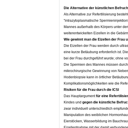
Die Alternative der künstlichen Befrucht
Als Alternative zur Refertilisierung beste
"intrazytoplasmatische Spermieninjektion
Mannes außerhalb des Körpers unter dem
weiterentwickelten Eizellen in die Gebärm
Wie gewinnt man die Eizellen der Frau
Die Eizellen der Frau werden durch ultr
eine kurze Betäubung erforderlich ist. 
bei der Frau durchgeführt wurde; ohne vo
Die Spermien des Mannes müssen durch e
mikrochirurgische Gewinnung von Nebe
Hodenbiopsie kann in örtlicher Betäubung 
Komplikationsmöglichkeiten wie die Refert
Risiken für die Frau durch die ICSI
Das Hauptargument
für eine Refertilisi
Kindes und
gegen die künstliche Befru
zwar individuell unterschiedlich empfun
Manipulation des weiblichen Hormonhaus
Eierstöcken, Wasserbildung im Bauchraum
Eizellentnahme mit der damit verbundene