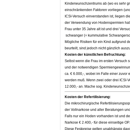
Kinderwunschzentrums ab (wo es sehr groß
einschränkenden Faktoren vorliegen (und 
ICSI-Versuch einverstanden ist, liegen 
der Verwendung von Hodenspermien hat, b
Frau unter 35 Jahre alt ist und drei Versu
schwanger (= kummulative Schwangerscha
Mögliche Risiken für ein Kind aufgrund 
beurteilt, sind jedoch nicht gänzlich ausz
Kosten der künstlichen Befruchtung:
Selbst wenn die Frau im ersten Versuch 
und der notwendigen Spermiengewinnung 
ca. € 6.000,-, wobei im Falle einer zuvo
werden muß. Wenn zwei oder drei ICSI-Ver
12.000,- an. Mache sog. Kinderwunschzent
Kosten der Refertilisierung:
Die mikrochirurgische Refertilisierungso
der Vollnarkose und aller Beratungen un
Falls nur ein Hoden vorhanden ist und des
Narkose € 2.400,- für diese einseitige OP.
Diese Festpreise gelten unabhängig dav