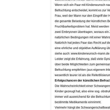
Wenn sich ein Paar mit Kinderwunsch nach
Befruchtung entscheidet, kommt es zur V
Frau, weil der Mann nur den Eingriff der
die gesamte Belastung der künstlichen Be
Fruchtbarkeitsproblem hat. Meist werden 
zwei Embryonen übertragen, woraus ein Zw
natürlichen Bedingungen mit einer Wahrsch
Natürlich hat jedes Paar das Recht auf d
eine ehrliche und objektive Aufklärung 
siehe auch: www.kinderwunsch-mann.de
Leider zeigt die Erfahrung, daß viele G
über beide Möglichkeiten zum gemeinsame
Befruchtung empfehlen (aus eigenem Inter
wesentlich teurer ist als die Refertilisieru
Erfolgschancen der künstlichen Befruch
Die Wahrscheinlichkeit einer Schwangersc
Kinder gezeugt hat, also eine sog. obstru
immer voll ausreichend für die Befruchtun
bestimmte Medikamente einnimmt.
Vielmehr hängt die Schwangerschaftswahr