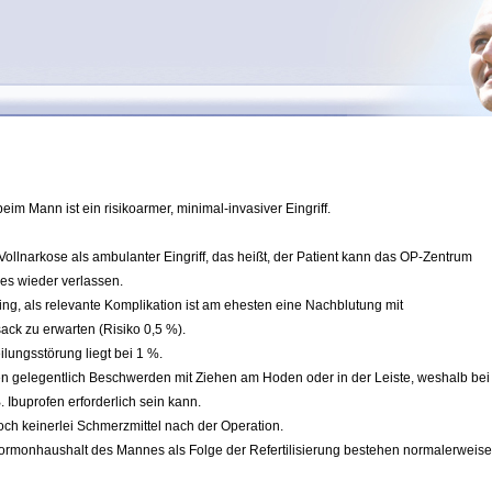
eim Mann ist ein risikoarmer, minimal-invasiver Eingriff.
 Vollnarkose als ambulanter Eingriff, das heißt, der Patient kann das OP-Zentrum
es wieder verlassen.
ing, als relevante Komplikation ist am ehesten eine Nachblutung mit
ack zu erwarten (Risiko 0,5 %).
lungsstörung liegt bei 1 %.
n gelegentlich Beschwerden mit Ziehen am Hoden oder in der Leiste, weshalb bei
. Ibuprofen erforderlich sein kann.
och keinerlei Schmerzmittel nach der Operation.
 Hormonhaushalt des Mannes als Folge der Refertilisierung bestehen normalerweise