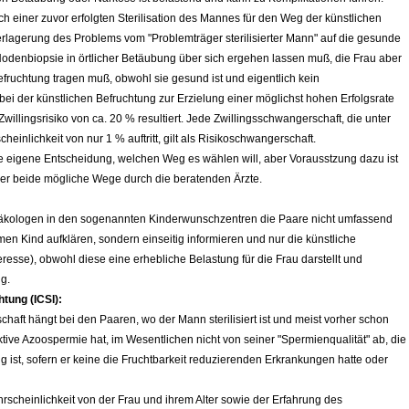
 einer zuvor erfolgten Sterilisation des Mannes für den Weg der künstlichen
erlagerung des Problems vom "Problemträger sterilisierter Mann" auf die gesunde
 Hodenbiopsie in örtlicher Betäubung über sich ergehen lassen muß, die Frau aber
fruchtung tragen muß, obwohl sie gesund ist und eigentlich kein
bei der künstlichen Befruchtung zur Erzielung einer möglichst hohen Erfolgsrate
illingsrisiko von ca. 20 % resultiert. Jede Zwillingsschwangerschaft,
die unter
einlichkeit von nur 1 % auftritt,
gilt als Risikoschwangerschaft.
ie eigene Entscheidung, welchen Weg es wählen will, aber Vorausstzung dazu ist
über beide mögliche Wege durch die beratenden Ärzte.
ynäkologen in den sogenannten Kinderwunschzentren die Paare nicht umfassend
n Kind aufklären, sondern einseitig informieren und nur die künstliche
esse), obwohl diese eine erhebliche Belastung für die Frau darstellt und
ng.
tung (ICSI):
haft hängt bei den Paaren, wo der Mann sterilisiert ist und meist vorher schon
ktive Azoospermie hat, im Wesentlichen nicht von seiner "Spermienqualität" ab, die
g ist, sofern er keine die Fruchtbarkeit reduzierenden Erkrankungen hatte oder
scheinlichkeit von der Frau und ihrem Alter sowie der Erfahrung des