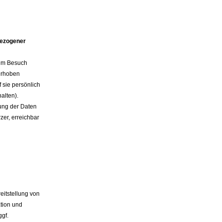
bezogener
eim Besuch
erhoben
 sie persönlich
alten).
ung der Daten
rzer, erreichbar
eitstellung von
ation und
gf.