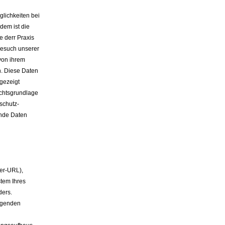
lichkeiten bei
em ist die
 derr Praxis
Besuch unserer
von ihrem
n. Diese Daten
gezeigt
chtsgrundlage
schutz-
nde Daten
rer-URL),
tem Ihres
ders.
lgenden