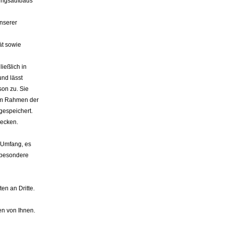
ungsaufbaus
nserer
ät sowie
ießlich in
nd lässt
son zu. Sie
 im Rahmen der
gespeichert.
wecken.
. Umfang, es
sbesondere
.
n an Dritte.
n von Ihnen.