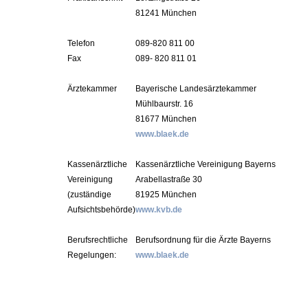
81241 München
Telefon
089-820 811 00
Fax
089- 820 811 01
Ärztekammer
Bayerische Landesärztekammer
Mühlbaurstr. 16
81677 München
www.blaek.de
Kassenärztliche
Kassenärztliche Vereinigung Bayerns
Vereinigung
Arabellastraße 30
(zuständige
81925 München
Aufsichtsbehörde)
www.kvb.de
Berufsrechtliche
Berufsordnung für die Ärzte Bayerns
Regelungen:
www.blaek.de