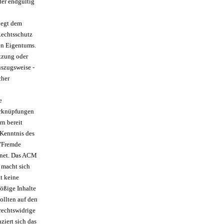
der endgültig
liegt dem
Rechtsschutz
en Eigentums.
tzung oder
uszugsweise -
cher
e
Verknüpfungen
rn bereit
 Kenntnis des
 "Fremde
hnet. Das ACM
d macht sich
t keine
tößige Inhalte
ollten auf den
rechtswidrige
ziert sich das