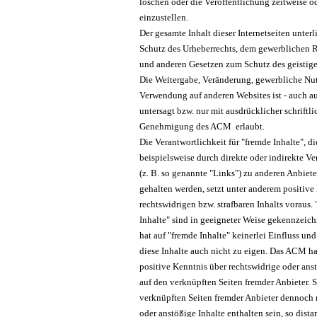
löschen oder die Veröffentlichung zeitweise o
einzustellen.
Der gesamte Inhalt dieser Internetseiten unter
Schutz des Urheberrechts, dem gewerblichen 
und anderen Gesetzen zum Schutz des geistig
Die Weitergabe, Veränderung, gewerbliche Nu
Verwendung auf anderen Websites ist - auch a
untersagt bzw. nur mit ausdrücklicher schriftli
Genehmigung des ACM erlaubt.
Die Verantwortlichkeit für "fremde Inhalte", di
beispielsweise durch direkte oder indirekte 
(z. B. so genannte "Links") zu anderen Anbiete
gehalten werden, setzt unter anderem positive
rechtswidrigen bzw. strafbaren Inhalts voraus.
Inhalte" sind in geeigneter Weise gekennzeic
hat auf "fremde Inhalte" keinerlei Einfluss un
diese Inhalte auch nicht zu eigen. Das ACM ha
positive Kenntnis über rechtswidrige oder ans
auf den verknüpften Seiten fremder Anbieter. S
verknüpften Seiten fremder Anbieter dennoch 
oder anstößige Inhalte enthalten sein, so distan