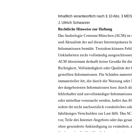
Inhaltlich verantwortlich nach § 10 Abs. 3 MDS
J. Ullrich Schwarzer
Rechtliche Hinweise zur Haftung
Das Andrologie Centrum München (ACM) ist 
und Aktualität der auf dieser Internetpräsenz be
Informationen bemüht. Trotzdem können Fehl
Unklarheiten nicht vollständig ausgeschlosse
ACM übernimmt deshalb keine Gewähr für die 
Richtigkeit, Vollständigkeit oder Qualität der 
gestellten Informationen. Für Schäden materiel
immaterieller Art, die durch die Nutzung oder
der dargebotenen Informationen bzw. durch d
fehlerhafter und unvollständiger Informatione
oder mittelbar verursacht werden, haftet das 
sofern ihr nicht nachweislich vorsätzliches od
fahrlässiges Verschulden zur Last fällt. Das A
vor, Teile des Internet-Angebots oder das ges
ohne gesonderte Ankündigung zu verändern, z