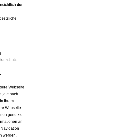
nsichtlich
der
gestzliche
g
tenschutz-
.
nsere Webseite
e, die nach
in ihrem
ere Webseite
hnen genutzte
ormationen an
 Navigation
en werden.