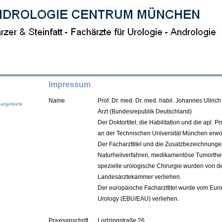
Impressum
Name
Prof. Dr. med. Dr. med. habil. Johannes Ullric
algebiete
Arzt (Bundesrepublik Deutschland)
Der Doktortitel,
die
Habilitation und die
apl. Pr
an der Technischen Universität München erwo
Der Facharzttitel und die Zusatzbezeichnunge
Naturheilverfahren, medikamentöse Tumorthe
spezielle urologische Chirurgie wurden von de
Landesärztekammer verliehen.
Der europäische Facharzttitel wurde vom Eur
Urology (EBU/EAU) verliehen.
Praxisanschrift
Lortzingstraße 26