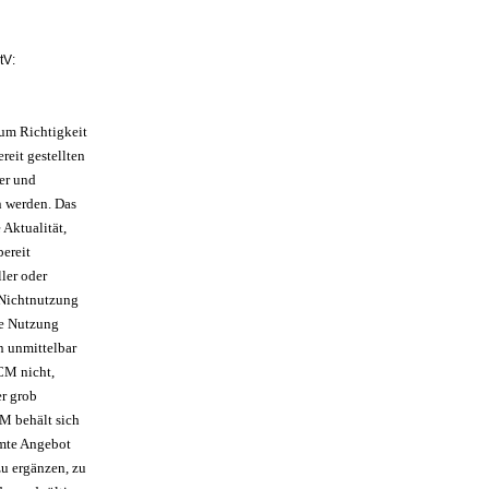
tV:
um Richtigkeit
reit gestellten
er und
n werden. Das
Aktualität,
bereit
ler oder
 Nichtnutzung
ie Nutzung
n unmittelbar
ACM nicht,
er grob
CM behält sich
amte Angebot
u ergänzen, zu