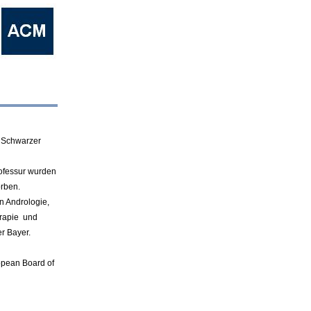
h Schwarzer
ofessur
wurden
rben.
n Andrologie,
rapie und
r Bayer.
opean Board of