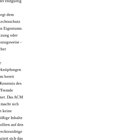
der endgültig
liegt dem
Rechtsschutz
en Eigentums.
tzung oder
uszugsweise -
cher
e
Verknüpfungen
rn bereit
 Kenntnis des
 "Fremde
hnet. Das ACM
d macht sich
t keine
tößige Inhalte
ollten auf den
rechtswidrige
ziert sich das