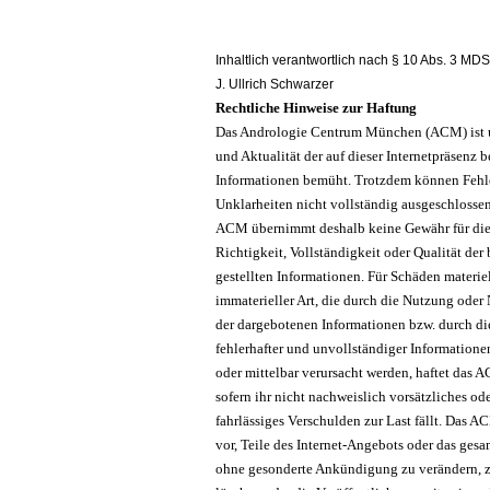
Inhaltlich verantwortlich nach § 10 Abs. 3 MDS
J. Ullrich Schwarzer
Rechtliche Hinweise zur Haftung
Das Andrologie Centrum München (ACM) ist 
und Aktualität der auf dieser Internetpräsenz be
Informationen bemüht. Trotzdem können Fehl
Unklarheiten nicht vollständig ausgeschlosse
ACM übernimmt deshalb keine Gewähr für die 
Richtigkeit, Vollständigkeit oder Qualität der 
gestellten Informationen. Für Schäden materiel
immaterieller Art, die durch die Nutzung oder
der dargebotenen Informationen bzw. durch d
fehlerhafter und unvollständiger Informatione
oder mittelbar verursacht werden, haftet das 
sofern ihr nicht nachweislich vorsätzliches od
fahrlässiges Verschulden zur Last fällt. Das A
vor, Teile des Internet-Angebots oder das ges
ohne gesonderte Ankündigung zu verändern, z