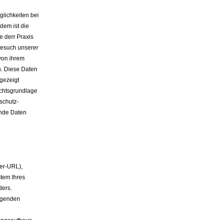
lichkeiten bei
em ist die
 derr Praxis
Besuch unserer
von ihrem
n. Diese Daten
gezeigt
chtsgrundlage
schutz-
nde Daten
rer-URL),
tem Ihres
ders.
lgenden