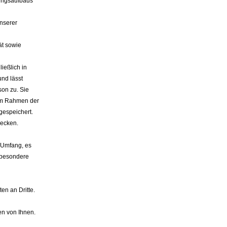
ungsaufbaus
nserer
ät sowie
ießlich in
nd lässt
son zu. Sie
 im Rahmen der
gespeichert.
wecken.
. Umfang, es
sbesondere
.
n an Dritte.
n von Ihnen.