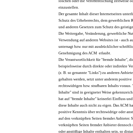
löschen oder die Veröffentlichung zeitweise o
einzustellen.
Der gesamte Inhalt dieser Internetseiten unter
Schutz des Urheberrechts, dem gewerblichen 
und anderen Gesetzen zum Schutz des geistig
Die Weitergabe, Veränderung, gewerbliche Nu
Verwendung auf anderen Websites ist - auch a
untersagt bzw. nur mit ausdrücklicher schriftli
Genehmigung des ACM erlaubt.
Die Verantwortlichkeit für "fremde Inhalte", di
beispielsweise durch direkte oder indirekte 
(z. B. so genannte "Links") zu anderen Anbiete
gehalten werden, setzt unter anderem positive
rechtswidrigen bzw. strafbaren Inhalts voraus.
Inhalte" sind in geeigneter Weise gekennzeic
hat auf "fremde Inhalte" keinerlei Einfluss un
diese Inhalte auch nicht zu eigen. Das ACM ha
positive Kenntnis über rechtswidrige oder ans
auf den verknüpften Seiten fremder Anbieter. S
verknüpften Seiten fremder Anbieter dennoch 
oder anstößige Inhalte enthalten sein, so distan