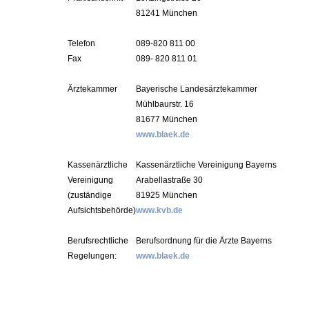
81241 München
Telefon
089-820 811 00
Fax
089- 820 811 01
Ärztekammer
Bayerische Landesärztekammer
Mühlbaurstr. 16
81677 München
www.blaek.de
Kassenärztliche
Kassenärztliche Vereinigung Bayerns
Vereinigung
Arabellastraße 30
(zuständige
81925 München
Aufsichtsbehörde)
www.kvb.de
Berufsrechtliche
Berufsordnung für die Ärzte Bayerns
Regelungen:
www.blaek.de