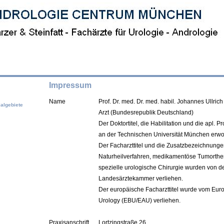
Impressum
Name
Prof. Dr. med. Dr. med. habil. Johannes Ullric
algebiete
Arzt (Bundesrepublik Deutschland)
Der Doktortitel,
die
Habilitation und die
apl. Pr
an der Technischen Universität München erwo
Der Facharzttitel und die Zusatzbezeichnunge
Naturheilverfahren, medikamentöse Tumorthe
spezielle urologische Chirurgie wurden von de
Landesärztekammer verliehen.
Der europäische Facharzttitel wurde vom Eur
Urology (EBU/EAU) verliehen.
Praxisanschrift
Lortzingstraße 26