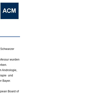
h Schwarzer
ofessur
wurden
rben.
n Andrologie,
rapie und
r Bayer.
opean Board of