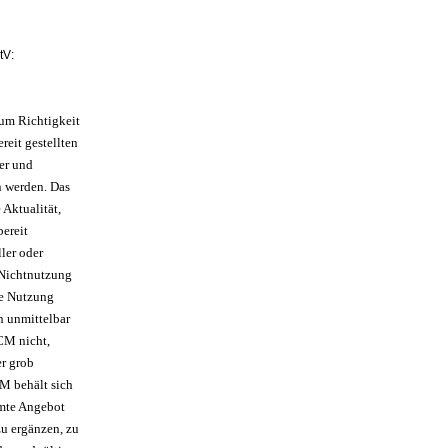
tV:
um Richtigkeit
reit gestellten
er und
n werden. Das
Aktualität,
bereit
ler oder
 Nichtnutzung
ie Nutzung
n unmittelbar
ACM nicht,
er grob
CM behält sich
amte Angebot
u ergänzen, zu