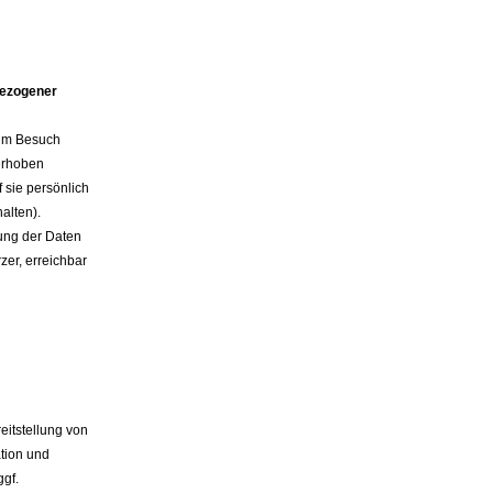
bezogener
eim Besuch
erhoben
 sie persönlich
alten).
ung der Daten
rzer, erreichbar
eitstellung von
ation und
gf.