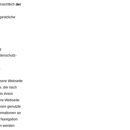
nsichtlich
der
gestzliche
g
tenschutz-
.
nsere Webseite
e, die nach
in ihrem
ere Webseite
hnen genutzte
ormationen an
 Navigation
en werden.