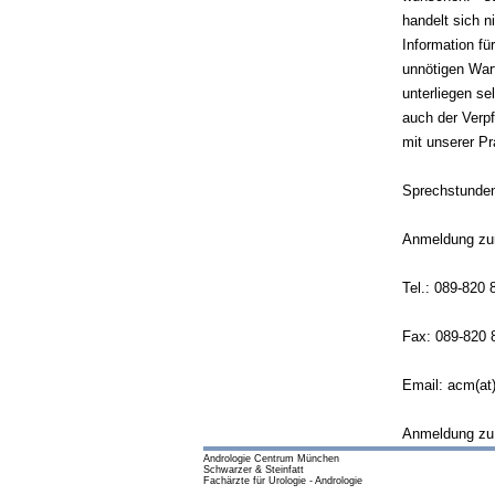
handelt sich n
Information fü
unnötigen War
unterliegen se
auch der Verpf
mit unserer Pr
Sprechstunden
Anmeldung zur
Tel.: 089-820 
Fax: 089-820 
Email: acm(at
Anmeldung zu 
Andrologie Centrum München
Schwarzer & Steinfatt
Fachärzte für Urologie - Andrologie