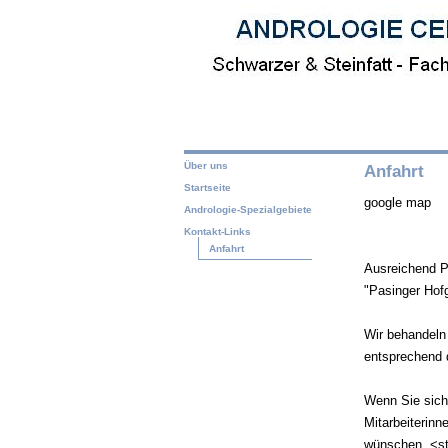
Über uns
Anfahrt
Startseite
google map
Andrologie-Spezialgebiete
Kontakt-Links
Anfahrt
Ausreichend P
"Pasinger Hofg
Wir behandeln
entsprechend 
Wenn Sie sich
Mitarbeiterin
wünschen. <st