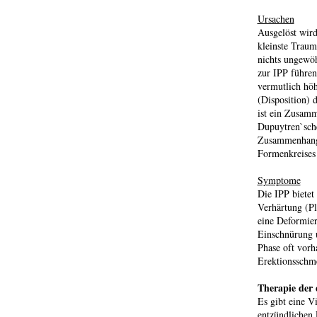
Ursachen
Ausgelöst wird
kleinste Traum
nichts ungewöh
zur IPP führen
vermutlich höh
(Disposition)
ist ein Zusamm
Dupuytren`sche
Zusammenhang 
Formenkreises
Symptome
Die IPP bietet
Verhärtung (Pl
eine Deformie
Einschnürung u
Phase oft vorh
Erektionsschme
Therapie der 
Es gibt eine V
entzündlichen 