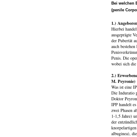
Bei welchen 
(penile Corpo
1.) Angebore
Hierbei handel
ausgeprägte Ve
der Pubertät au
auch bestehen
Penisverkrümm
Penis. Die ope
wobei sich die
2.) Erworbene
M. Peyronie)
Was ist eine I
Die Induratio 
Doktor Peyroni
IPP handelt es
zwei Phasen ab
1-1,5 Jahre) u
der entzündlic
knorpelartigen
albuginea), die