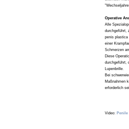
"Wechseljahre
Operative And
Alle Spezialop
durchgeführt, 
penis plastic
einer Krampfa
Schmerzen am 
Diese Operati
durchgeführt, 
Lupenbrille.
Bei schwerwie
Maßnahmen kei
erforderlich se
Video:
Penile