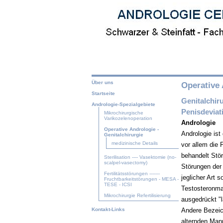
Über uns
Operative 
Startseite
Genitalchiru
Andrologie-Spezialgebiete
Penisdeviat
Mikrochirurgische
Varikozelenoperation
Andrologie
Operative Andrologie -
Andrologie is
Genitalchirurgie
medizinische Details
vor allem die 
behandelt Stör
Sterilisation ---- Vasektomie (no-
scalpel-vasectomy)
Störungen der 
Fertilitätsstörungen -------
jeglicher Art 
Fruchtbarkeitstörungen - MESA -
TESE - ICSI
Testosteronma
Mikrochirurgie Refertilisierung
ausgedrückt "
Andere Bezeic
Kontakt-Links
alternden Mann