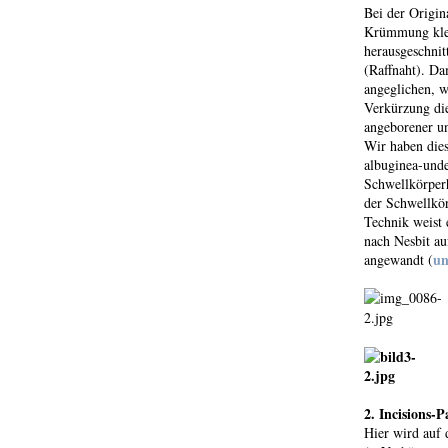
Bei der Origin
Krümmung klei
herausgeschnit
(Raffnaht). D
angeglichen, w
Verkürzung die
angeborener u
Wir haben dies
albuginea-unde
Schwellkörperh
der Schwellkör
Technik weist 
nach Nesbit au
un
angewandt (
2. Incisions-
Hier wird auf