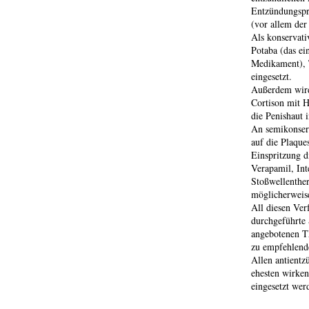
Entzündungspro
(vor allem de
Als konservati
Potaba (das ei
Medikament), 
eingesetzt.
Außerdem wird
Cortison mit H
die Penishaut 
An semikonserv
auf die Plaque
Einspritzung d
Verapamil, Inte
Stoßwellenthe
möglicherweise
All diesen Ver
durchgeführte 
angebotenen Th
zu empfehlende
Allen antientz
ehesten wirken
eingesetzt wer