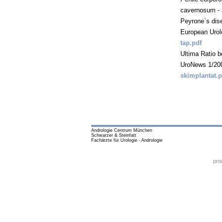
cavernosum - a
Peyrone`s dis
European Urol
tap.pdf
Ultima Ratio b
UroNews 1/20
skimplantat.p
Andrologie Centrum München
Schwarzer & Steinfatt
Fachärzte für Urologie - Andrologie
pro