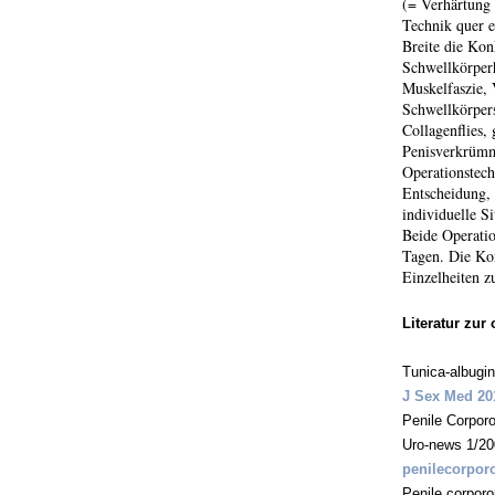
(= Verhärtung 
Technik quer e
Breite die Kon
Schwellkörper
Muskelfaszie, 
Schwellkörper
Collagenflies,
Penisverkrümm
Operationstech
Entscheidung, 
individuelle S
Beide Operatio
Tagen. Die Kom
Einzelheiten z
Literatur zur
Tunica-albugi
J Sex Med 20
Penile Corporo
Uro-news 1/20
penilecorporo
Penile corporo