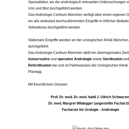
Speziallabor, wo die andrologisch relevanten Untersuchungen vo
Urin und Blut durchgeführt werden.
Das Andrologie Centrum München verfügt über einen eigenen O
wo alle ambulant durchzuführenden Eingriffe in örtlicher Betäub
Vollnarkose durchgeführt werden.
Stationäre Eingriffe werden an der urologischen Klinik Münche
durchgeführt.
Das Andrologie Centrum München stellt ein überregionales Zent
konservative
und
operative Andrologie
sowie
Sterilisation
un
Refertilisation
dar und ist Partnerpraxis der Urologischen Klini
Planegg.
Mit freundlichen Grüssen
Prof. Dr. med. Dr. med. habil J. Ullrich Schwarze
Dr. med.
Margret Wildegger (angestellte Fachärzt
Fachärzte für Urologie - Andrologie