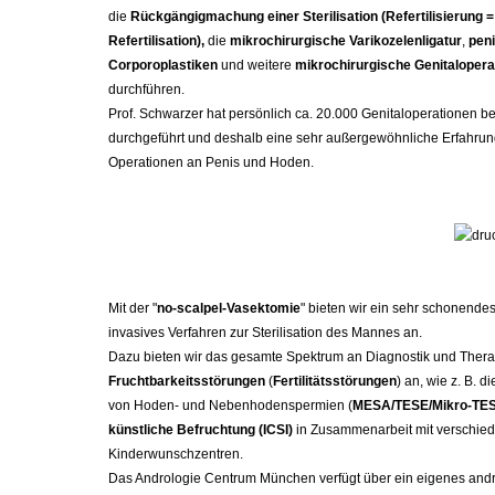
die
Rückgängigmachung einer Sterilisation (Refertilisierung =
Refertilisation),
die
mikrochirurgische Varikozelenligatur
,
peni
Corporoplastiken
und weitere
mikrochirurgische
Genitalopera
durchführen.
Prof. Schwarzer hat persönlich ca. 20.000 Genitaloperationen b
durchgeführt und deshalb eine sehr außergewöhnliche Erfahrung
Operationen an Penis und Hoden.
Mit der "
no-scalpel-Vasektomie
" bieten wir ein sehr schonende
invasives Verfahren zur Sterilisation des Mannes an.
Dazu bieten wir das gesamte Spektrum an Diagnostik und Thera
Fruchtbarkeitsstörungen
(
Fertilitätsstörungen
) an, wie z. B. 
von Hoden- und Nebenhodenspermien (
MESA/TESE/Mikro-TE
künstliche Befruchtung (ICSI)
in Zusammenarbeit mit verschie
Kinderwunschzentren.
Das Andrologie Centrum München verfügt über ein eigenes and