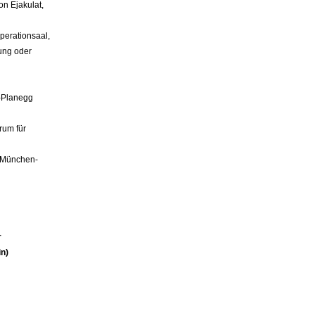
n Ejakulat,
perationsaal,
ung oder
n-Planegg
rum für
d
k München-
r
in)