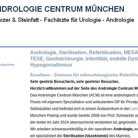
Andrologie, Sterilisation, Refertilisation, MESA
TESE, Genitalchirurgie, Infertilität, erektile Dy
Hypogonadismus
algebiete
Excellenz - Zentrum für mikrochirurgische Refertili
Sehr geehrte Besucherin, sehr geehrter Besucher,
Herzlich willkommen auf der Seite des Andrologie Centrum 
Das Andrologie Centrum München (ACM) ist eine andrologisch sp
Praxis mit eigenem Speziallabor und ambulantem OP für Privatp
Selbstzahler und befindet sich in einem Ärztezentrum in der
Lort
München-Pasing und wurde bereits 2008 von Prof. Schwarzer und 
der leider im Jahr 2024 überraschend verstorben ist, gegründet.
Wir arbeiten schwerpunktmäßig in der operativen
Andrologie,
wo
wir spezialisiert die
Sterilisation (Vasektomie)
des Mannes,