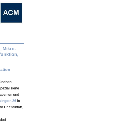
, Mikro-
sfunktion,
sation
München
ezialisierte
atienten und
zingstr. 26
in
Dr. Steinfatt,
bei