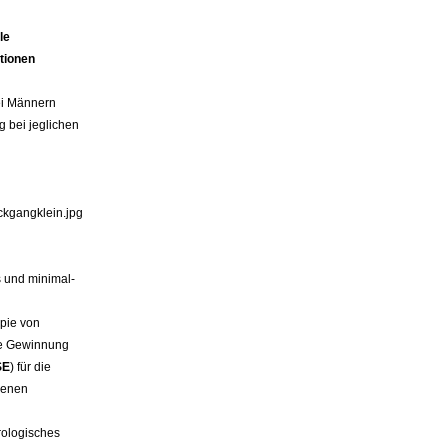
le
tionen
ei Männern
 bei jeglichen
s und minimal-
pie von
die Gewinnung
SE
) für die
denen
rologisches