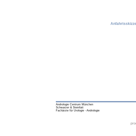
Anfahrtsskizz
Andrologie Centrum München
Schwarzer & Steinfatt
Fachärzte für Urologie - Andrologie
pro