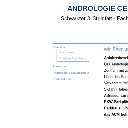
Über uns
wir über u
Praxisteam
Anfahrtsbesc
Ärztliche Ausbildung
Das Andrologi
Startseite
Zentrum mit z
Andrologie-Spezialgebiete
Nähe des Pasin
Kontakt-Links
Verkehrsmitte
S-Bahn-Haltes
Adresse: Lort
PKW-Parkplätz
Parkhaus " Pa
das ACM befi